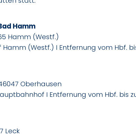
ten statt:
e Bad Hamm
065 Hamm (Westf.)
 Hamm (Westf.) I Entfernung vom Hbf. bi
I 46047 Oberhausen
auptbahnhof I Entfernung vom Hbf. bis 
17 Leck