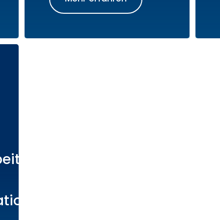
eit
tion